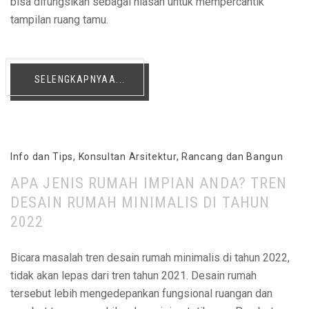
bisa difungsikan sebagai hiasan untuk mempercantik
tampilan ruang tamu.
SELENGKAPNYAA...
Info dan Tips
,
Konsultan Arsitektur
,
Rancang dan Bangun
APA JENIS RUMAH IMPIAN ANDA? TREN
DESAIN RUMAH MINIMALIS DI TAHUN
2022
Bicara masalah tren desain rumah minimalis di tahun 2022,
tidak akan lepas dari tren tahun 2021. Desain rumah
tersebut lebih mengedepankan fungsional ruangan dan