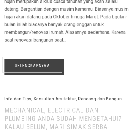
hujan merupakan siklus cuaca tahunan yang akan selalu
datang. Bergantian dengan musim kemarau. Biasanya musim
hujan akan datang pada Oktober hingga Maret. Pada bgulan-
bulan inilah biasanya banyak orang enggan untuk
membangun/renovasi rumah. Alasannya sederhana. Karena
saat renovasi bangunan saat…
SELENGKAPNYAA...
Info dan Tips
,
Konsultan Arsitektur
,
Rancang dan Bangun
MECHANICAL, ELECTRICAL DAN
PLUMBING ANDA SUDAH MENGETAHUI?
KALAU BELUM, MARI SIMAK SERBA-