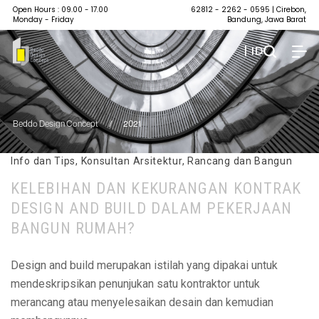
Open Hours : 09.00 - 17.00
62812 - 2262 - 0595
| Cirebon,
Monday - Friday
Bandung, Jawa Barat
| ID
Beddo Design Concept
/
2021
Info dan Tips
,
Konsultan Arsitektur
,
Rancang dan Bangun
KELEBIHAN DAN KEKURANGAN KONTRAK
DESIGN AND BUILD DALAM PEKERJAAN
BANGUN RUMAH?
Design and build merupakan istilah yang dipakai untuk
mendeskripsikan penunjukan satu kontraktor untuk
merancang atau menyelesaikan desain dan kemudian