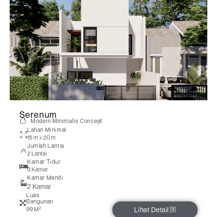
Serenum
Modern Minimalis Concept
Lahan Minimal
15 m x 20 m
Jumlah Lantai
2 Lantai
Kamar Tidur
3 Kamar
Kamar Mandi
2 Kamar
Luas
Bangunan
2
99 M
Lihat Detail