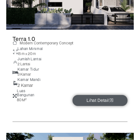
Terra 1.0
Modern Contemporary Concept
Lahan Minimal
15 m x 20 m
Jumlah Lantai
2 Lantai
Kamar Tidur
3 Kamar
Kamar Mandi
2 Kamar
Luas
Bangunan
2
80 M
Lihat Detail