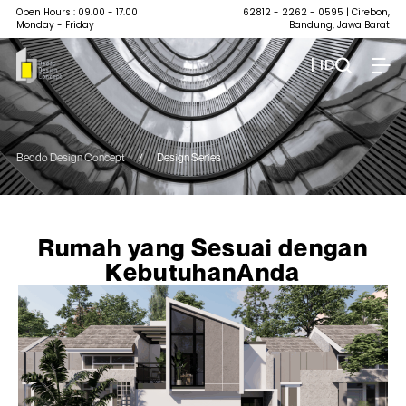
Open Hours : 09.00 - 17.00
62812 - 2262 - 0595
| Cirebon,
Monday - Friday
Bandung, Jawa Barat
| ID
Beddo Design Concept
/
Design Series
Rumah yang Sesuai dengan
KebutuhanAnda