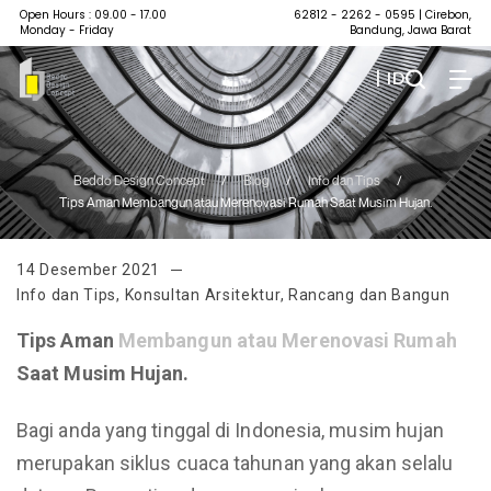
Open Hours : 09.00 - 17.00
62812 - 2262 - 0595
| Cirebon,
Monday - Friday
Bandung, Jawa Barat
| ID
Beddo Design Concept
/
Blog
/
Info dan Tips
/
Tips Aman Membangun atau Merenovasi Rumah Saat Musim Hujan.
14 Desember 2021
Info dan Tips
,
Konsultan Arsitektur
,
Rancang dan Bangun
Tips Aman
Membangun atau Merenovasi Rumah
Saat Musim Hujan.
Bagi anda yang tinggal di Indonesia, musim hujan
merupakan siklus cuaca tahunan yang akan selalu