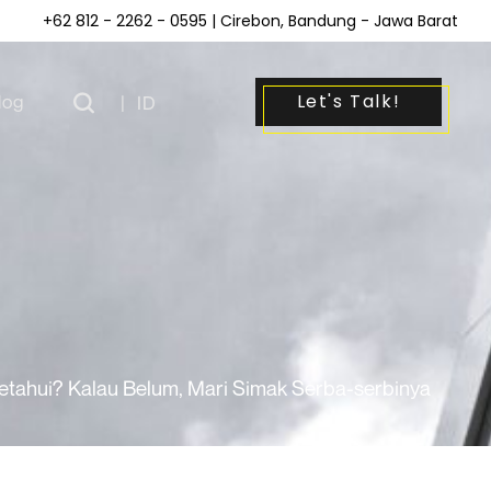
+62 812 - 2262 - 0595
| Cirebon, Bandung - Jawa Barat
Let's Talk!
log
|
ID
etahui? Kalau Belum, Mari Simak Serba-serbinya