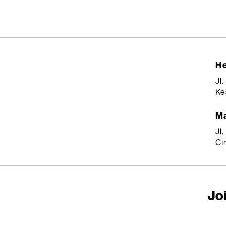
He
Jl
Ke
Ma
Jl
Ci
Joi