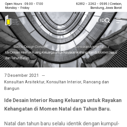
Open Hours : 09.00 - 17.00
62812 - 2262 - 0595
| Cirebon,
Monday - Friday
Bandung, Jawa Barat
| ID
Beddo Design Concept
/
Blog
/
Konsultan Arsitektur
/
Ide Desain Interior Ruang Keluarga untuk Rayakan Kehangatan di Momen Natal
dan Tahun Baru.
7 Desember 2021
Konsultan Arsitektur
,
Konsultan Interior
,
Rancang dan
Bangun
Ide Desain Interior Ruang Keluarga untuk Rayakan
Kehangatan di Momen Natal dan Tahun Baru.
Natal dan tahun baru selalu identik dengan kumpul-