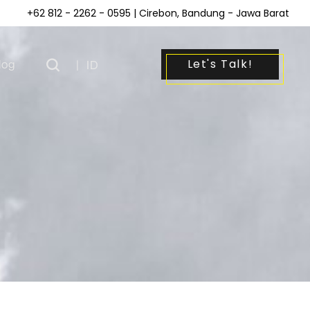
+62 812 - 2262 - 0595
| Cirebon, Bandung - Jawa Barat
Let's Talk!
log
|
ID