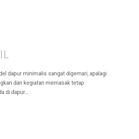
IL
el dapur minimalis sangat digemari, apalagi
nangkan dan kegiatan memasak tetap
a di dapur…