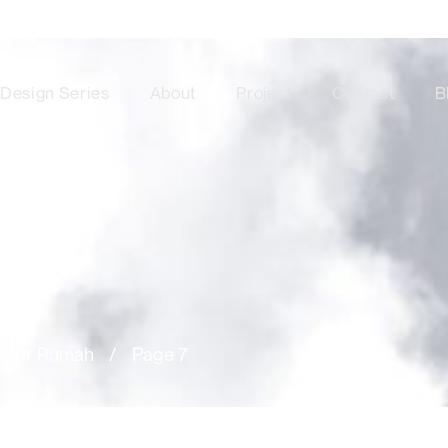
Design Series
About
Project
Contact
B
ektur Rumah
/
Page 7