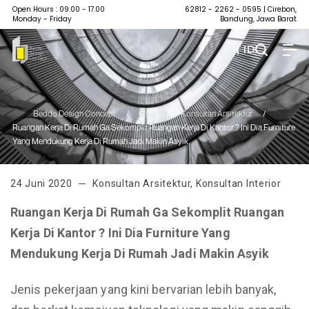
Open Hours : 09.00 - 17.00
62812 - 2262 - 0595
| Cirebon,
Monday - Friday
Bandung, Jawa Barat
| ID
Beddo Design Concept
/
Blog
/
Konsultan Arsitektur
/
Ruangan Kerja Di Rumah Ga Sekomplit Ruangan Kerja Di Kantor ? Ini Dia Furniture
Yang Mendukung Kerja Di Rumah Jadi Makin Asyik
24 Juni 2020
Konsultan Arsitektur
,
Konsultan Interior
Ruangan Kerja Di Rumah Ga Sekomplit Ruangan
Kerja Di Kantor ? Ini Dia Furniture Yang
Mendukung Kerja Di Rumah Jadi Makin Asyik
Jenis pekerjaan yang kini bervarian lebih banyak,