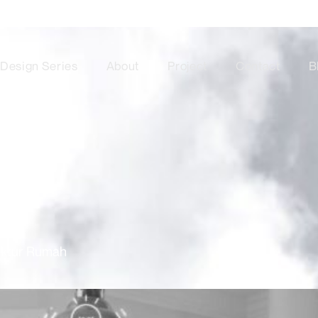
Design Series
About
Project
Contact
B
ektur Rumah