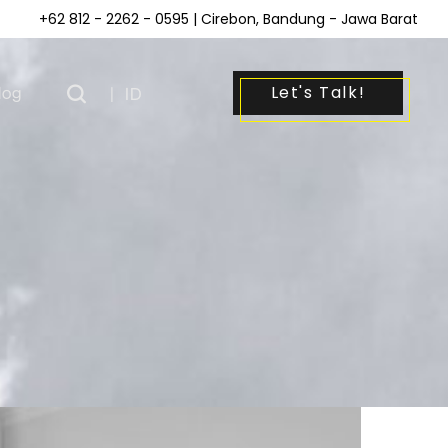
+62 812 - 2262 - 0595
| Cirebon, Bandung - Jawa Barat
Let's Talk!
log
|
ID