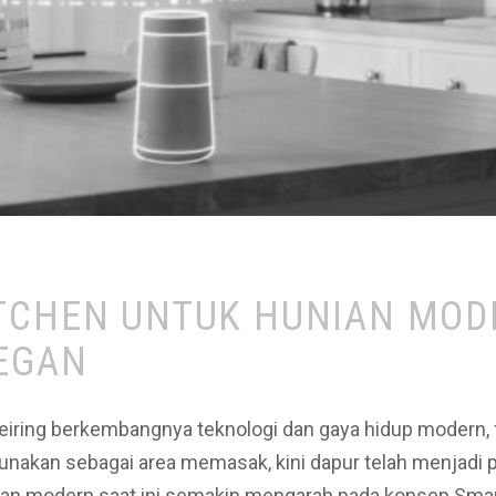
TCHEN UNTUK HUNIAN MODE
LEGAN
iring berkembangnya teknologi dan gaya hidup modern, 
gunakan sebagai area memasak, kini dapur telah menjadi p
unian modern saat ini semakin mengarah pada konsep Sm