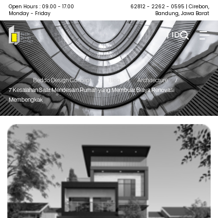
Open Hours : 09.00 - 17.00
62812 - 2262 - 0595
| Cirebon,
Monday - Friday
Bandung, Jawa Barat
| ID
Beddo Design Concept
/
Blog
/
Architecture
/
7 Kesalahan Saat Mendesain Rumah yang Membuat Biaya Renovasi
Membengkak