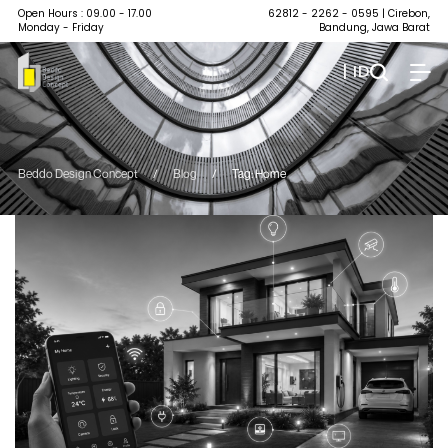
Open Hours : 09.00 - 17.00
62812 - 2262 - 0595
| Cirebon,
Monday - Friday
Bandung, Jawa Barat
| ID
Beddo Design Concept
/
Blog
/
Tag: Home