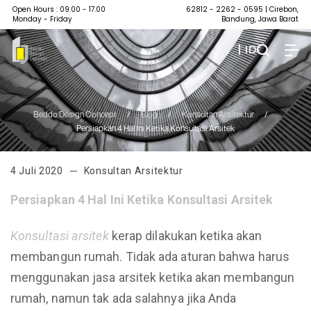
Open Hours : 09.00 - 17.00
62812 - 2262 - 0595
| Cirebon,
Monday - Friday
Bandung, Jawa Barat
| ID
Beddo Design Concept
/
Blog
/
Konsultan Arsitektur
/
Persiapkan 4 Hal Ini Ketika Konsultasi Arsitek
4 Juli 2020
Konsultan Arsitektur
Persiapkan
4
Hal Ini Ketika Konsultasi Arsitek
Konsultasi arsitek
kerap dilakukan ketika akan
membangun rumah. Tidak ada aturan bahwa harus
menggunakan jasa arsitek ketika akan membangun
rumah, namun tak ada salahnya jika Anda