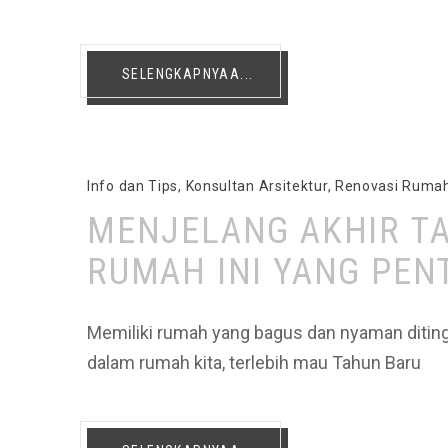
SELENGKAPNYAA...
Info dan Tips
,
Konsultan Arsitektur
,
Renovasi Ruma
MENJELANG AKHIR T
RUMAH INI YANG PEN
Memiliki rumah yang bagus dan nyaman ditingg
dalam rumah kita, terlebih mau Tahun Baru