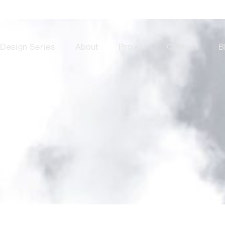
Design Series
About
Project
Contact
B