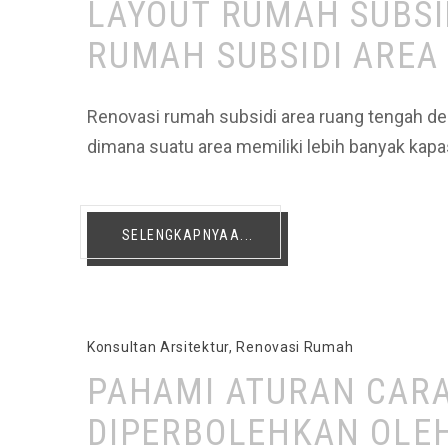
LAYOUT RUMAH SUBSID
RUMAH SUBSIDI AREA
Renovasi rumah subsidi area ruang tengah d
dimana suatu area memiliki lebih banyak kap
SELENGKAPNYAA...
Konsultan Arsitektur
,
Renovasi Rumah
PAHAMI ATURAN CARA
DIPERBOLEHKAN OLEH