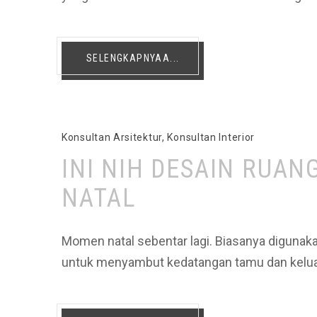
SELENGKAPNYAA...
Konsultan Arsitektur
,
Konsultan Interior
INI NIH DESAIN RUA
NATAL
Momen natal sebentar lagi. Biasanya digunak
untuk menyambut kedatangan tamu dan kelua