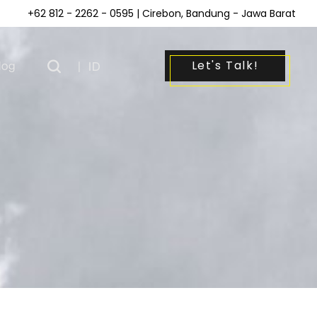
+62 812 - 2262 - 0595
| Cirebon, Bandung - Jawa Barat
Let's Talk!
log
|
ID