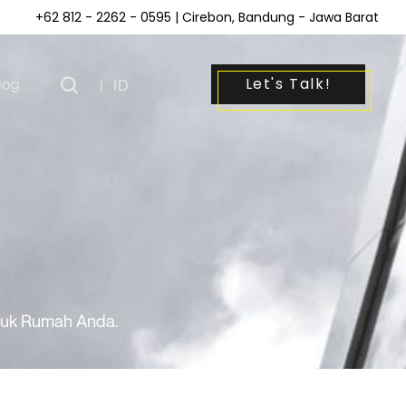
+62 812 - 2262 - 0595
| Cirebon, Bandung - Jawa Barat
Let's Talk!
log
|
ID
ntuk Rumah Anda.