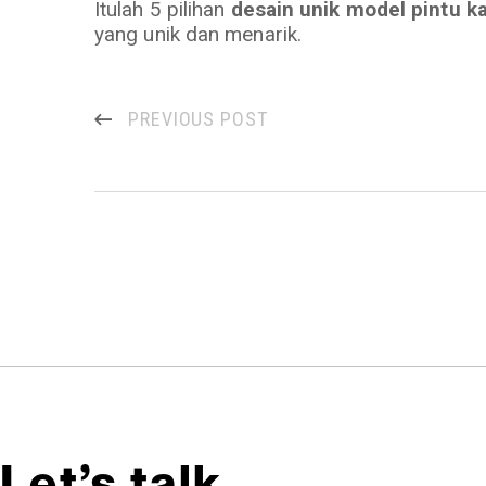
Itulah 5 pilihan
desain unik model pintu k
yang unik dan menarik.
PREVIOUS POST
Let’s talk,