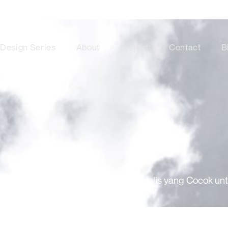
Design Series
About
Project
Contact
B
Desain Unik Model Pintu Kayu Minimalis yang Cocok u