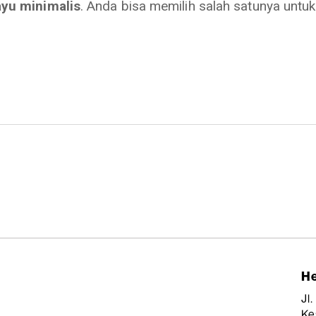
ayu minimalis
. Anda bisa memilih salah satunya untu
He
Jl
Ke