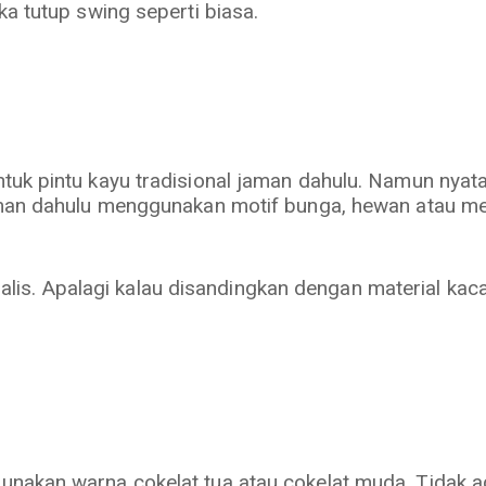
a tutup swing seperti biasa.
uk pintu kayu tradisional jaman dahulu. Namun nyatan
aman dahulu menggunakan motif bunga, hewan atau mel
inimalis. Apalagi kalau disandingkan dengan material k
nakan warna cokelat tua atau cokelat muda. Tidak a