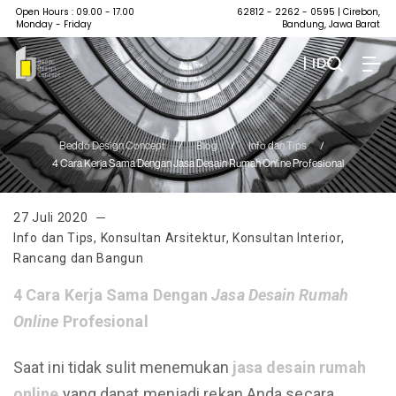
Open Hours : 09.00 - 17.00
62812 - 2262 - 0595
| Cirebon,
Monday - Friday
Bandung, Jawa Barat
| ID
Beddo Design Concept
/
Blog
/
Info dan Tips
/
4 Cara Kerja Sama Dengan Jasa Desain Rumah Online Profesional
27 Juli 2020
Info dan Tips
,
Konsultan Arsitektur
,
Konsultan Interior
,
Rancang dan Bangun
4
Cara Kerja
Sama
Dengan
Jasa
Desain
Rumah
Online
Profesional
Saat ini tidak sulit menemukan
jasa
desain
rumah
online
yang dapat menjadi rekan Anda secara