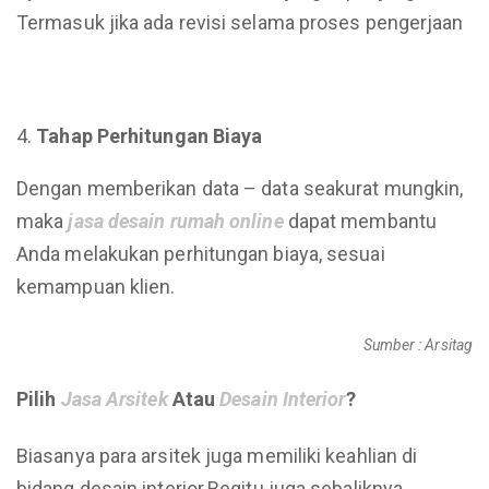
Termasuk jika ada revisi selama proses pengerjaan
Tahap Perhitungan Biaya
Dengan memberikan data – data seakurat mungkin,
maka
jasa desain rumah online
dapat membantu
Anda melakukan perhitungan biaya, sesuai
kemampuan klien.
Sumber : Arsitag
Pilih
Jasa
Arsitek
Atau
Desain Interior
?
Biasanya para arsitek juga memiliki keahlian di
bidang desain interior.Begitu juga sebaliknya,