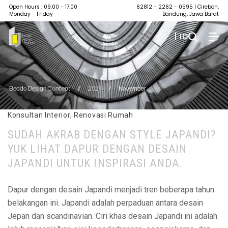
Open Hours : 09.00 - 17.00
62812 - 2262 - 0595
| Cirebon,
Monday - Friday
Bandung, Jawa Barat
| ID
Beddo Design Concept
/
2021
/
November
Konsultan Interior
,
Renovasi Rumah
SUDAH AKRAB DENGAN STYLE JAPANDI?
YUK LIHAT DAPUR DENGAN DESAIN
JAPANDI UNTUK INSPIRASI ANDA.
Dapur dengan desain Japandi menjadi tren beberapa tahun
belakangan ini. Japandi adalah perpaduan antara desain
Jepan dan scandinavian. Ciri khas desain Japandi ini adalah