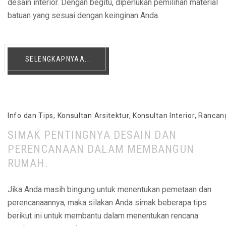
desain interior. Dengan begitu, diperlukan pemilihan material
batuan yang sesuai dengan keinginan Anda.
SELENGKAPNYAA...
Info dan Tips
,
Konsultan Arsitektur
,
Konsultan Interior
,
Rancan
SIMAK PENTINGNYA DESAIN DAN
PERENCANAAN DALAM MEMBANGUN
RUMAH.
Jika Anda masih bingung untuk menentukan pemetaan dan
perencanaannya, maka silakan Anda simak beberapa tips
berikut ini untuk membantu dalam menentukan rencana