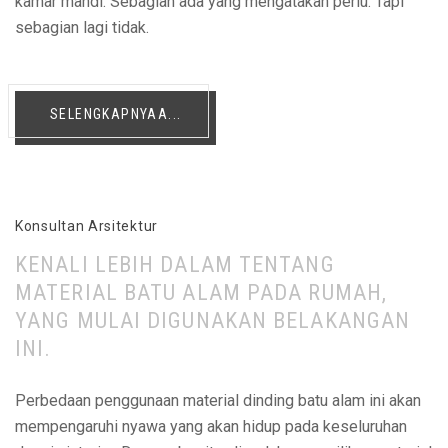
kamar mandi. Sebagian ada yang mengatakan perlu. Tapi
sebagian lagi tidak.
SELENGKAPNYAA...
Konsultan Arsitektur
KENALI LEBIH DALAM TENTANG
MATERIAL BATU ALAM PADA RUMAH,
YANG MULAI DIGUNAKAN BELAKANGAN
INI.
Perbedaan penggunaan material dinding batu alam ini akan
mempengaruhi nyawa yang akan hidup pada keseluruhan