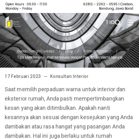
Open Hours : 09.00 - 17.00
62812 - 2262 - 0595
| Cirebon,
Monday - Friday
Bandung, Jawa Barat
| ID
Beddo Design Concept
/
Blog
/
Konsultan Interior
/
Tips Mendesain Rumah Minimalis dengan Perpaduan Warna Natural
17 Februari 2023
Konsultan Interior
Saat memilih perpaduan warna untuk interior dan
eksterior rumah, Anda pasti mempertimbangkan
kesan yang akan ditimbulkan. Apakah nanti
kesannya akan sesuai dengan kesejukan yang Anda
dambakan atau rasa hangat yang pasangan Anda
dambakan. Hal ini juga berlaku untuk rumah