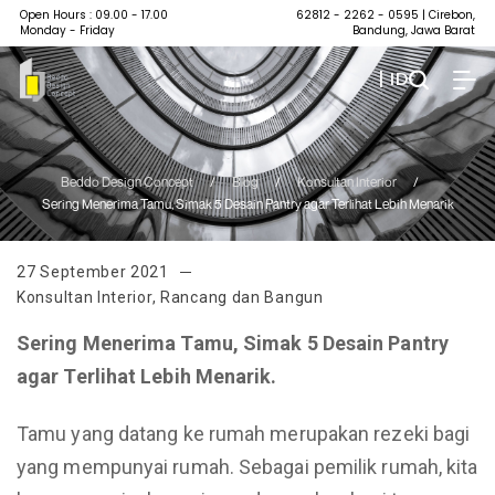
Open Hours : 09.00 - 17.00
62812 - 2262 - 0595
| Cirebon,
Monday - Friday
Bandung, Jawa Barat
| ID
Beddo Design Concept
/
Blog
/
Konsultan Interior
/
Sering Menerima Tamu, Simak 5 Desain Pantry agar Terlihat Lebih Menarik
27 September 2021
Konsultan Interior
,
Rancang dan Bangun
Sering Menerima Tamu, Simak 5 Desain Pantry
agar Terlihat Lebih Menarik.
Tamu yang datang ke rumah merupakan rezeki bagi
yang mempunyai rumah. Sebagai pemilik rumah, kita