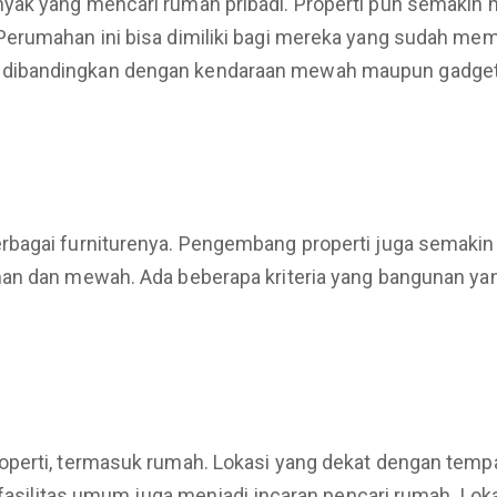
yak yang mencari rumah pribadi. Properti pun semakin m
erumahan ini bisa dimiliki bagi mereka yang sudah meme
dibandingkan dengan kendaraan mewah maupun gadget 
erbagai furniturenya. Pengembang properti juga sema
an dan mewah. Ada beberapa kriteria yang bangunan yang
perti, termasuk rumah. Lokasi yang dekat dengan tempat
i fasilitas umum juga menjadi incaran pencari rumah. L