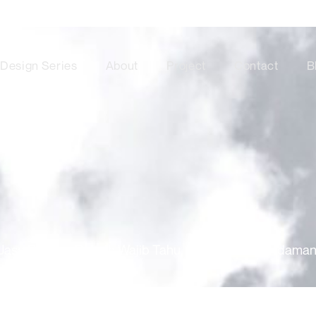
Design Series
About
Project
Contact
B
Jasa Bangun Rumah Wajib Tahu, Kriteria Rumah Idaman 