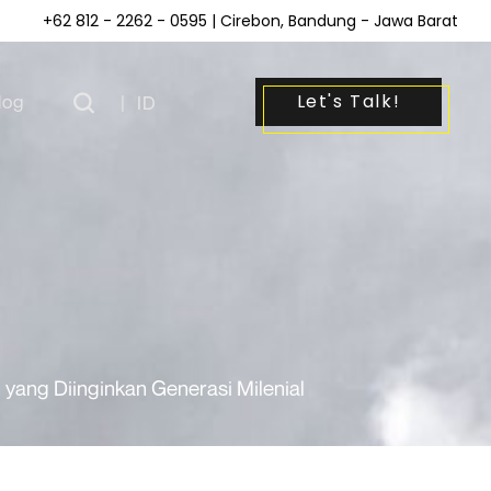
+62 812 - 2262 - 0595
| Cirebon, Bandung - Jawa Barat
Let's Talk!
log
|
ID
yang Diinginkan Generasi Milenial