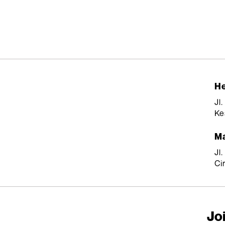
He
Jl
Ke
Ma
Jl
Ci
Joi