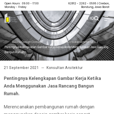
Open Hours : 09.00 - 17.00
62812 - 2262 - 0595
| Cirebon,
Monday - Friday
Bandung, Jawa Barat
| ID
Beddo Design Concept
/
Blog
/
Konsultan Arsitektur
/
Pentingnya Kelengkapan Gambar Kerja Ketika Anda Menggunakan Jasa Rancang
Bangun Rumah
21 September 2021
Konsultan Arsitektur
Pentingnya Kelengkapan Gambar Kerja Ketika
Anda Menggunakan Jasa Rancang Bangun
Rumah
.
Merencanakan pembangunan rumah dengan