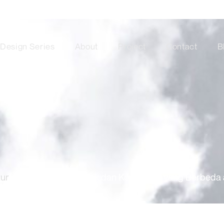
Design Series
About
Project
Contact
B
tur
/
Pilih Pakai Arsitek dan Kontraktor yang Berbeda