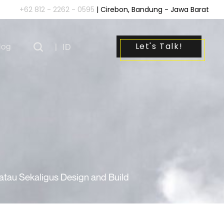
+62 812 - 2262 - 0595
| Cirebon, Bandung - Jawa Barat
Let's Talk!
log
|
ID
 atau Sekaligus Design and Build