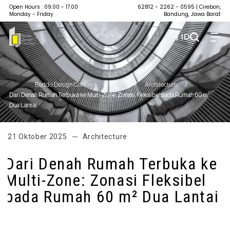
Open Hours : 09.00 - 17.00
62812 - 2262 - 0595
| Cirebon,
Monday - Friday
Bandung, Jawa Barat
| ID
Beddo Design Concept
/
Blog
/
Architecture
/
Dari Denah Rumah Terbuka ke Multi-Zone: Zonasi Fleksibel pada Rumah 60 m²
Dua Lantai
21 Oktober 2025
Architecture
Dari Denah Rumah Terbuka ke
Multi-Zone: Zonasi Fleksibel
pada Rumah 60 m² Dua Lantai