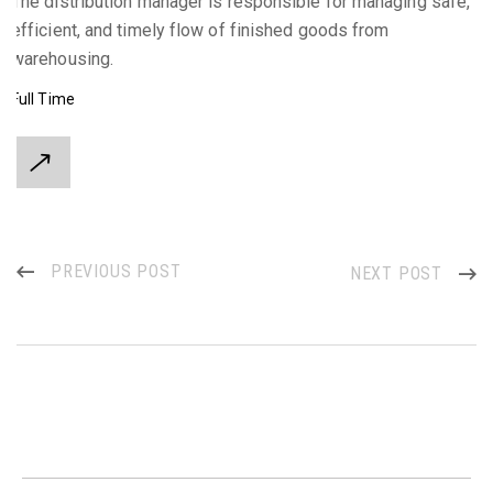
The distribution manager is responsible for managing safe,
efficient, and timely flow of finished goods from
warehousing.
Full Time
PREVIOUS POST
NEXT POST