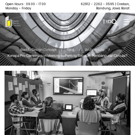
Open Hours : 09.00 - 17.00
62812 - 2262 - 0595
| Cirebon,
Monday - Friday
Bandung, Jawa Barat
| ID
Beddo Design Concept
/
Blog
/
Architecture
/
Kenapa Pre-Construction Meeting Itu Penting Sebelum Pembangunan Dimulai?