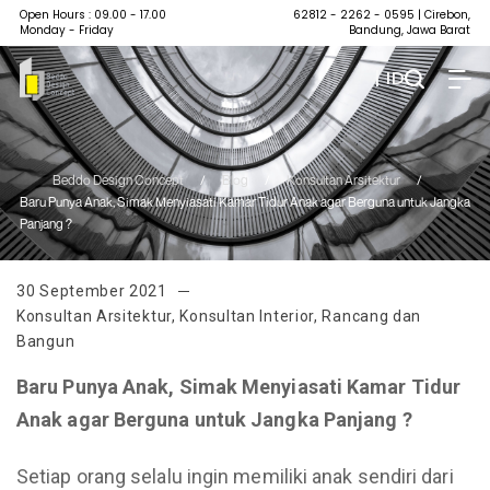
Open Hours : 09.00 - 17.00
62812 - 2262 - 0595
| Cirebon,
Monday - Friday
Bandung, Jawa Barat
| ID
Beddo Design Concept
/
Blog
/
Konsultan Arsitektur
/
Baru Punya Anak, Simak Menyiasati Kamar Tidur Anak agar Berguna untuk Jangka
Panjang ?
30 September 2021
Konsultan Arsitektur
,
Konsultan Interior
,
Rancang dan
Bangun
Baru Punya Anak, Simak Men
y
iasati Kamar Tidur
Anak agar Berguna untuk Jangka Panjang
?
Setiap orang selalu ingin memiliki anak sendiri dari