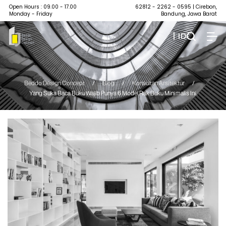
Open Hours : 09.00 - 17.00
62812 - 2262 - 0595
| Cirebon,
Monday - Friday
Bandung, Jawa Barat
| ID
Beddo Design Concept
/
Blog
/
Konsultan Arsitektur
/
Yang Suka Baca Buku Wajib Punya 6 Model Rak Buku Minimalis Ini.