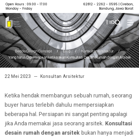
Open Hours : 09.00 - 17.00
62812 - 2262 - 0595
| Cirebon,
Monday - Friday
Bandung, Jawa Barat
| ID
Beddo Design Concept
/
Blog
/
Konsultan Arsitektur
/
Yang harus Dipersiapkan ketika akan Konsultasi Desain Rumah dengan Arsitek
22 Mei 2023
Konsultan Arsitektur
Ketika hendak membangun sebuah rumah, seorang
buyer harus terlebih dahulu mempersiapkan
beberapa hal. Persiapan ini sangat penting apalagi
jika Anda memakai jasa seorang arsitek.
Konsultasi
desain rumah dengan arsitek
bukan hanya menjadi