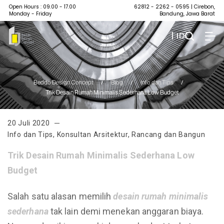
Open Hours : 09.00 - 17.00
62812 - 2262 - 0595
| Cirebon,
Monday - Friday
Bandung, Jawa Barat
| ID
Beddo Design Concept
/
Blog
/
Info dan Tips
/
Trik Desain Rumah Minimalis Sederhana Low Budget
20 Juli 2020
Info dan Tips
,
Konsultan Arsitektur
,
Rancang dan Bangun
Trik
Desain
Rumah
Minimalis
Sederhana
Low
Budget
Salah satu alasan memilih
desain rumah minimalis
sederhana
tak lain demi menekan anggaran biaya.