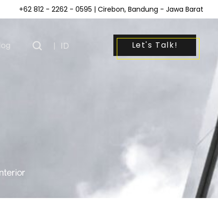
+62 812 - 2262 - 0595
| Cirebon, Bandung - Jawa Barat
Let's Talk!
log
|
ID
terior