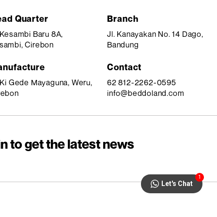
ad Quarter
Branch
. Kesambi Baru 8A,
Jl. Kanayakan No. 14 Dago,
sambi, Cirebon
Bandung
nufacture
Contact
. Ki Gede Mayaguna, Weru,
62 812-2262-0595
rebon
info@beddoland.com
n to get the latest news
1
Let's Chat