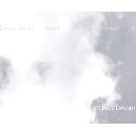
Design Series
About
Project
Contact
B
/
Pentingnya Penggunaan Moodboard pada Desain In