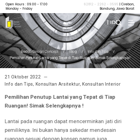
Open Hours : 09.00 - 17.00
62812 - 2262 - 0595
| Cirebon,
Monday - Friday
Bandung, Jawa Barat
| ID
Beddo Design Concept
/
Blog
/
Info dan Tips
/
Pemilihan Penutup Lantai yang Tepat di Tiap Ruangan! Simak Selengkapnya !
21 Oktober 2022
Info dan Tips
,
Konsultan Arsitektur
,
Konsultan Interior
Pemilihan Penutup Lantai yang Tepat di Tiap
Ruangan! Simak Selengkapnya !
Lantai pada ruangan dapat mencerminkan jati diri
pemiliknya. Ini bukan hanya sekedar mendesain
ruangan sesuai dengan konsep namun juga