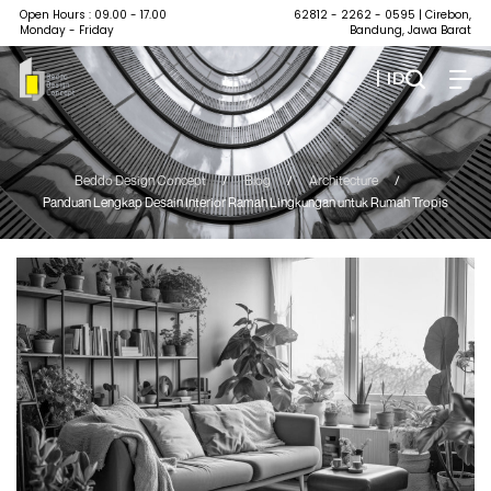
Open Hours : 09.00 - 17.00
62812 - 2262 - 0595
| Cirebon,
Monday - Friday
Bandung, Jawa Barat
| ID
Beddo Design Concept
/
Blog
/
Architecture
/
Panduan Lengkap Desain Interior Ramah Lingkungan untuk Rumah Tropis