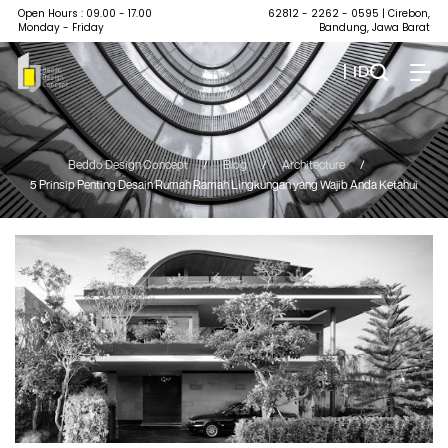
Open Hours : 09.00 - 17.00
62812 - 2262 - 0595
| Cirebon,
Monday - Friday
Bandung, Jawa Barat
| ID
Beddo Design Concept
/
Blog
/
Architecture
/
5 Prinsip Penting Desain Rumah Ramah Lingkungan yang Wajib Anda Ketahui