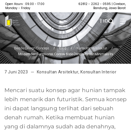
Open Hours : 09.00 - 17.00
62812 - 2262 - 0595
| Cirebon,
Monday - Friday
Bandung, Jawa Barat
| ID
Beddo Design Concept
/
Blog
/
Konsultan Arsitektur
/
Modern dan Fungsional, Contek 6 Ide Denah Rumah Minimalis Ini
7 Juni 2023
Konsultan Arsitektur
,
Konsultan Interior
Mencari suatu konsep agar hunian tampak
lebih menarik dan futuristik. Semua konsep
ini dapat langsung terlihat dari sebuah
denah rumah. Ketika membuat hunian
yang di dalamnya sudah ada denahnya,