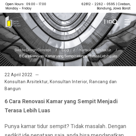
Open Hours : 09.00 - 17.00
62812 - 2262 - 0595
| Cirebon,
Monday - Friday
Bandung, Jawa Barat
| ID
Beddo Design Concept
/
Blog
/
Konsultan Arsitektur
/
6 Cara Renovasi Kamar yang Sempit Menjadi Terasa Lebih Luas
22 April 2022
Konsultan Arsitektur
,
Konsultan Interior
,
Rancang dan
Bangun
6 Cara Renovasi Kamar yang Sempit Menjadi
Terasa Lebih Luas
Punya kamar tidur sempit? Tidak masalah. Dengan
sedikit ide penataan saja, anda bisa mendapatkan