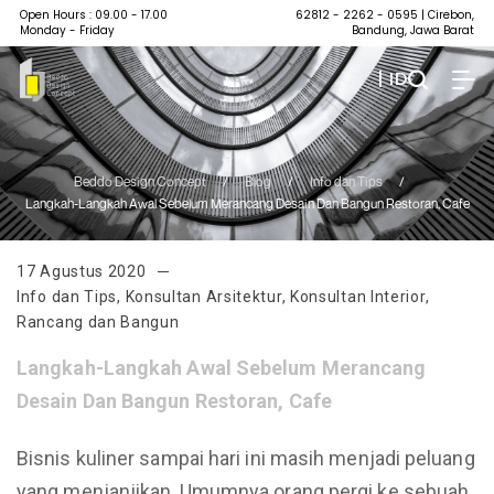
Open Hours : 09.00 - 17.00
62812 - 2262 - 0595
| Cirebon,
Monday - Friday
Bandung, Jawa Barat
| ID
Beddo Design Concept
/
Blog
/
Info dan Tips
/
Langkah-Langkah Awal Sebelum Merancang Desain Dan Bangun Restoran, Cafe
17 Agustus 2020
Info dan Tips
,
Konsultan Arsitektur
,
Konsultan Interior
,
Rancang dan Bangun
Langkah-Langkah Awal Sebelum Merancang
Desain Dan Bangun Restoran, Caf
e
Bisnis kuliner sampai hari ini masih menjadi peluang
yang menjanjikan, Umumnya orang pergi ke sebuah