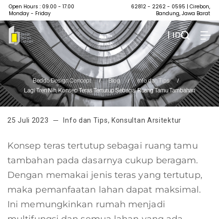
Open Hours : 09.00 - 17.00
62812 - 2262 - 0595
| Cirebon,
Monday - Friday
Bandung, Jawa Barat
| ID
Beddo Design Concept
/
Blog
/
Info dan Tips
/
Lagi Tren Nih, Konsep Teras Tertutup Sebagai Ruang Tamu Tambahan
25 Juli 2023
Info dan Tips
,
Konsultan Arsitektur
Konsep teras tertutup sebagai ruang tamu
tambahan pada dasarnya cukup beragam.
Dengan memakai jenis teras yang tertutup,
maka pemanfaatan lahan dapat maksimal.
Ini memungkinkan rumah menjadi