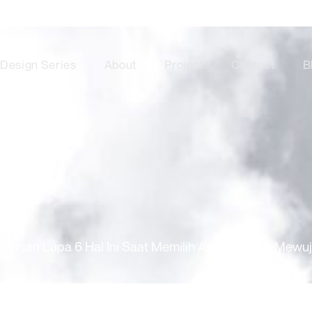
Design Series
About
Project
Contact
B
Jangan Lupa 6 Hal Ini Saat Memilih Arsitek untuk Mew