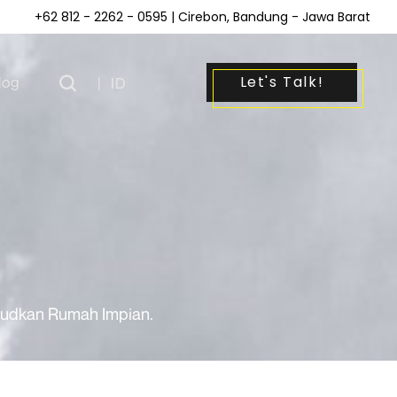
+62 812 - 2262 - 0595
| Cirebon, Bandung - Jawa Barat
Let's Talk!
log
|
ID
ujudkan Rumah Impian.