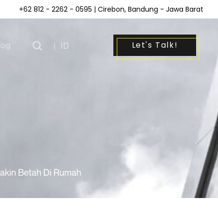
+62 812 - 2262 - 0595
| Cirebon, Bandung - Jawa Barat
Let's Talk!
log
|
ID
makin Betah Di Rumah