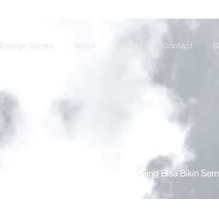
Design Series
About
Project
Contact
B
/
Interior Rumah Gaya Minimalis Yang Bisa Bikin Se