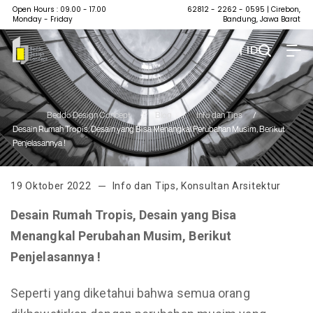
Open Hours : 09.00 - 17.00
62812 - 2262 - 0595
| Cirebon,
Monday - Friday
Bandung, Jawa Barat
| ID
Beddo Design Concept
/
Blog
/
Info dan Tips
/
Desain Rumah Tropis, Desain yang Bisa Menangkal Perubahan Musim, Berikut
Penjelasannya !
19 Oktober 2022
Info dan Tips
,
Konsultan Arsitektur
Desain Rumah Tropis, Desain yang Bisa
Menangkal Perubahan Musim, Berikut
Penjelasannya
!
Seperti yang diketahui bahwa semua orang