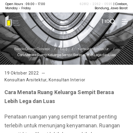
Open Hours : 09.00 - 17.00
62812 - 2262 - 0595
| Cirebon,
Monday - Friday
Bandung, Jawa Barat
| ID
Beddo Design Concept
/
Blog
/
Konsultan Arsitektur
/
Cara Menata Ruang Keluarga Sempit Berasa Lebih Lega dan Luas
19 Oktober 2022
Konsultan Arsitektur
,
Konsultan Interior
Cara Menata Ruang Keluarga Sempit Berasa
Lebih Lega dan Luas
Penataan ruangan yang sempit teramat penting
terlebih untuk menunjang kenyamanan. Ruangan