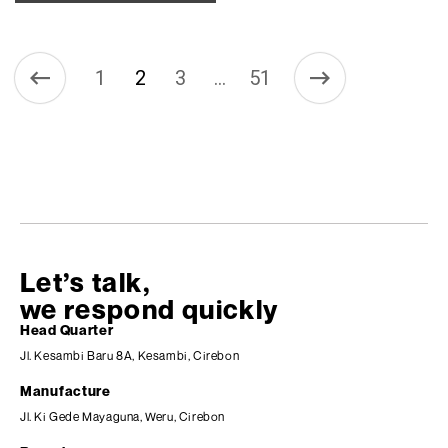
1
2
3
51
…
Let’s talk,
we respond quickly
Head Quarter
Jl. Kesambi Baru 8A, Kesambi, Cirebon
Manufacture
Jl. Ki Gede Mayaguna, Weru, Cirebon