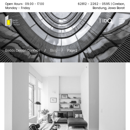
Open Hours : 09.00 - 17.00
62812 - 2262 - 0595
| Cirebon,
Monday - Friday
Bandung, Jawa Barat
| ID
Beddo Design Concept
/
Blog
/
Page 2