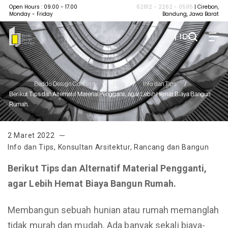
Open Hours : 09.00 - 17.00
62812 - 2262 - 0595
| Cirebon,
Monday - Friday
Bandung, Jawa Barat
| ID
Beddo Design Concept
/
Blog
/
Info dan Tips
/
Berikut Tips dan Alternatif Material Pengganti, agar Lebih Hemat Biaya Bangun
Rumah.
2 Maret 2022
Info dan Tips
,
Konsultan Arsitektur
,
Rancang dan Bangun
Berikut Tips dan Alternatif Material Pengganti,
agar Lebih Hemat Biaya Bangun Rumah.
Membangun sebuah hunian atau rumah memanglah
tidak murah dan mudah. Ada banyak sekali biaya-