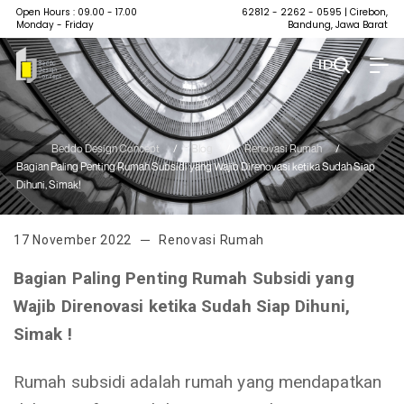
Open Hours : 09.00 - 17.00
62812 - 2262 - 0595
| Cirebon,
Monday - Friday
Bandung, Jawa Barat
| ID
Beddo Design Concept
/
Blog
/
Renovasi Rumah
/
Bagian Paling Penting Rumah Subsidi yang Wajib Direnovasi ketika Sudah Siap
Dihuni, Simak!
17 November 2022
Renovasi Rumah
Bagian Paling Penting Rumah Subsidi yang
Wajib Direnovasi ketika Sudah Siap Dihuni,
Simak !
Rumah subsidi adalah rumah yang mendapatkan