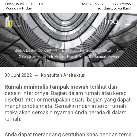
Open Hours : 09.00 - 17.00
62812 - 2262 - 0595
| Cirebon,
Monday - Friday
Bandung, Jawa Barat
| ID
Beddo Design Concept
/
Blog
/
Konsultan Arsitektur
/
5 Sentuhan Ikonik Ini Bikin Jadi Rumah Minimalis Tampak Mewah
30 Juni 2022
Konsultan Arsitektur
Rumah minimalis tampak mewah
terlihat dari
desain interiornya. Bagian dalam rumah atau kerap
disebut interior merupakan suatu bagian yang dapat
menghipnotis mata. Semakin indah interior rumah
maka akan semakin nyaman Anda berada di dalam
rumah.
Anda dapat merancang sentuhan khas dengan tema