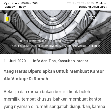
Open Hours : 09.00 - 17.00
62812 - 2262 - 0595
| Cirebon,
Monday - Friday
Bandung, Jawa Barat
| ID
Beddo Design Concept
/
Blog
/
Info dan Tips
/
Yang Harus Dipersiapkan Untuk Membuat Kantor Ala Vintage Di Rumah
11 Juni 2020
Info dan Tips
,
Konsultan Interior
Yang Harus Dipersiapkan Untuk Membuat Kantor
Ala Vintage Di Rumah
Bekerja dari rumah bukan berarti tidak boleh
memiliki tempat khusus, bahkan membuat kantor
yang nyaman di rumah sangatlah dianjurkan, karena