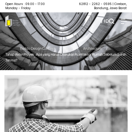
Open Hours : 09.00 - 17.00
62812 - 2262 - 0595
| Cirebon,
Monday - Friday
Bandung, Jawa Barat
| ID
Beddo Design Concept
/
Blog
/
Architecture
/
Tahap Akhir Proyek : Apa yang Harus Dilakukan Kontraktor Rumah Sebelum Serah
Terima?