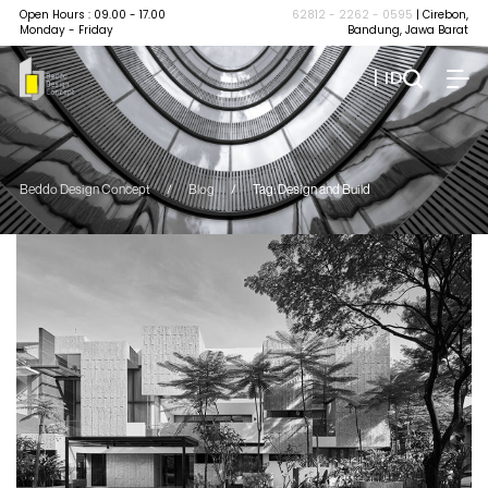
Open Hours : 09.00 - 17.00
62812 - 2262 - 0595
| Cirebon,
Monday - Friday
Bandung, Jawa Barat
| ID
Beddo Design Concept
/
Blog
/
Tag: Design and Build