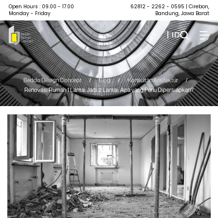
Open Hours : 09.00 - 17.00
62812 - 2262 - 0595
| Cirebon,
Monday - Friday
Bandung, Jawa Barat
| ID
Beddo Design Concept
/
Blog
/
Konsultan Arsitektur
/
Renovasi Rumah 1 Lantai Jadi 2 Lantai: Apa yang Perlu Dipersiapkan?