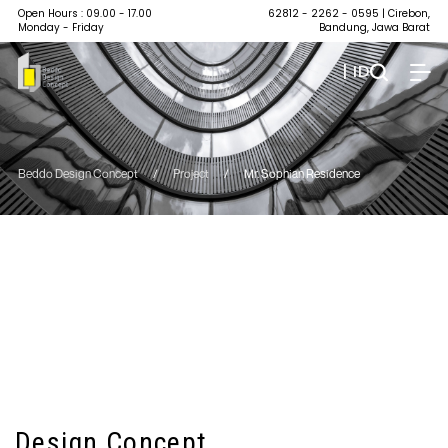
Open Hours : 09.00 - 17.00
62812 - 2262 - 0595
| Cirebon,
Monday - Friday
Bandung, Jawa Barat
| ID
Beddo Design Concept
/
Project
/
Mr. Sophian Residence
Design Concept