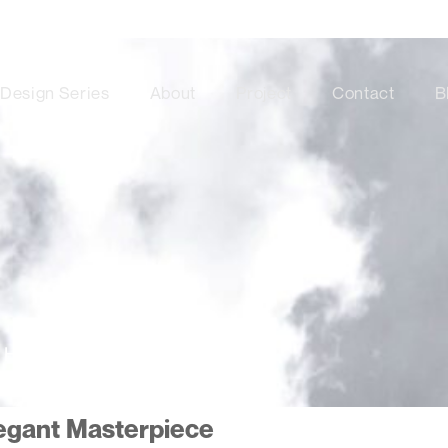
Design Series
About
Project
Contact
B
 House Design – Mr R
egant Masterpiece