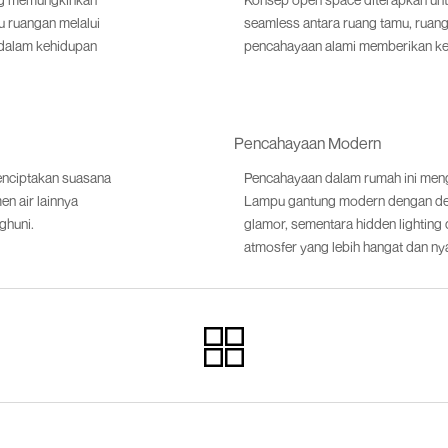
 ruangan melalui
seamless antara ruang tamu, ruan
 dalam kehidupan
pencahayaan alami memberikan ke
Pencahayaan Modern
enciptakan suasana
Pencahayaan dalam rumah ini men
en air lainnya
Lampu gantung modern dengan des
ghuni.
glamor, sementara hidden lighting
atmosfer yang lebih hangat dan n