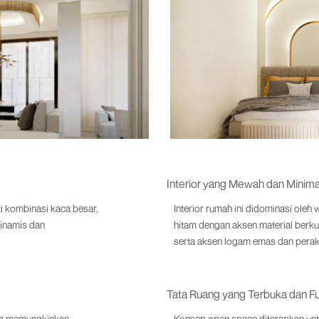
Interior yang Mewah dan Minima
i kombinasi kaca besar,
Interior rumah ini didominasi oleh 
dinamis dan
hitam dengan aksen material berkua
serta aksen logam emas dan per
Tata Ruang yang Terbuka dan F
ang memungkinkan
Konsep open space diterapkan unt