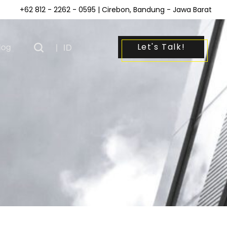
+62 812 - 2262 - 0595
| Cirebon, Bandung - Jawa Barat
Let's Talk!
log
|
ID