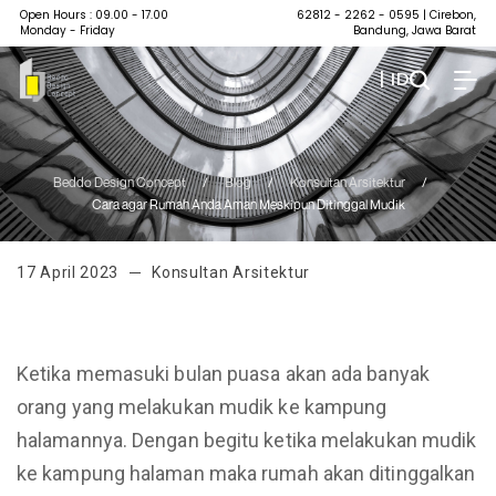
Open Hours : 09.00 - 17.00
62812 - 2262 - 0595
| Cirebon,
Monday - Friday
Bandung, Jawa Barat
| ID
Beddo Design Concept
/
Blog
/
Konsultan Arsitektur
/
Cara agar Rumah Anda Aman Meskipun Ditinggal Mudik
17 April 2023
Konsultan Arsitektur
Ketika memasuki bulan puasa akan ada banyak
orang yang melakukan mudik ke kampung
halamannya. Dengan begitu ketika melakukan mudik
ke kampung halaman maka rumah akan ditinggalkan