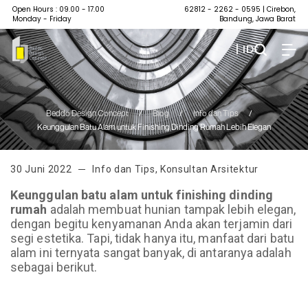
Open Hours : 09.00 - 17.00
62812 - 2262 - 0595
| Cirebon,
Monday - Friday
Bandung, Jawa Barat
| ID
Beddo Design Concept
/
Blog
/
Info dan Tips
/
Keunggulan Batu Alam untuk Finishing Dinding Rumah Lebih Elegan
30 Juni 2022
Info dan Tips
,
Konsultan Arsitektur
Keunggulan batu alam untuk finishing dinding
rumah
adalah membuat hunian tampak lebih elegan,
dengan begitu kenyamanan Anda akan terjamin dari
segi estetika. Tapi, tidak hanya itu, manfaat dari batu
alam ini ternyata sangat banyak, di antaranya adalah
sebagai berikut.